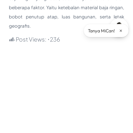
beberapa faktor. Yaitu ketebalan material baja ringan,
bobot penutup atap, luas bangunan, serta letak
geografis.
×
Tanya MiCan!
Post Views:
236
Kategori Popular
Architecture
Branding
Company
Events
Industry
News
Other
Product
Testimoni
Tips
Tips & Tricks
Uncategorized