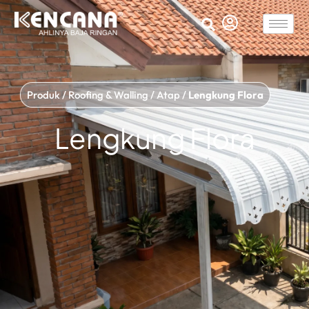
Produk
/
Roofing & Walling
/
Atap
/
Lengkung Flora
Lengkung Flora