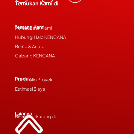
Temukan Kami di
Tentang Kami
Perusahaan Kami
Hubungi Halo KENCANA
Berita & Acara
Cabang KENCANA
Produk
Portofolio Proyek
Estimasi Biaya
Lainnya
FAQs
Belanja sekarang di