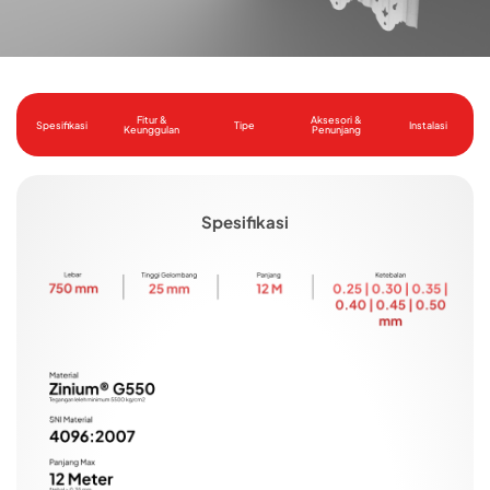
Fitur &
Aksesori &
Spesifikasi
Tipe
Instalasi
Keunggulan
Penunjang
Spesifikasi