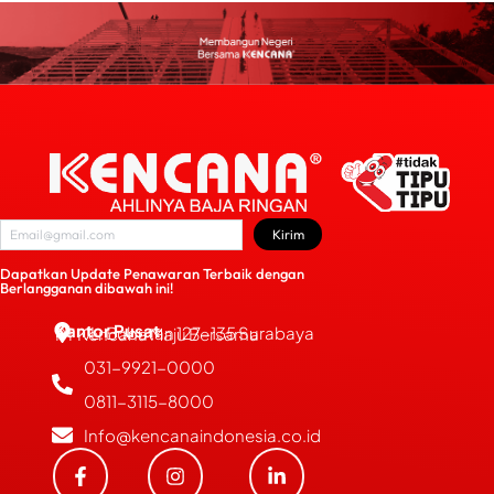
Kirim
Dapatkan Update Penawaran Terbaik dengan
Berlangganan dibawah ini!
Kantor Pusat
JL. Bubutan 127-135 Surabaya
PT Kencana Maju Bersama
031-9921-0000
0811-3115-8000
Info@kencanaindonesia.co.id