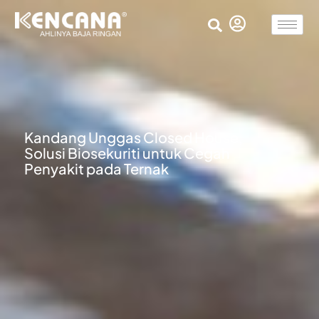
Kandang Unggas Closed House,
Solusi Biosekuriti untuk Cegah
Penyakit pada Ternak