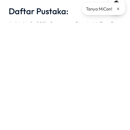
×
Daftar Pustaka:
Tanya MiCan!
Ardhi, N. S. 2021.
Penerapan Biosekuriti Tiga Zona
dalam Peternakan
. Diakses pada 20 Juni 2023.
https://ugm.ac.id/id/berita/21021-penerapan-
biosekuriti-tiga-zona-dalam-peternakan/.
Dinas Peternakan dan Kesehatan Hewan
(Disnakkeswan) Provinsi Jawa Tengah. 2019.
Pentingnya Penerapan Biosecurity di Sebuah
Peternakan.
Diakses pada 20 Juni 2023.
https://disnakkeswan.jatengprov.go.id/index.php/read/p
penerapan-biosecurity-di-sebuah-peternakan.
Lacy, P. M. 2001. Broiler Managemen di dalam Bell D.