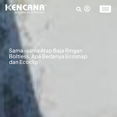
Sama-sama Atap Baja Ringan
Boltless, Apa Bedanya Ecosnap
dan Ecoclip?