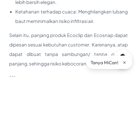
lebih bersih elegan.
Ketahanan terhadap cuaca: Menghilangkan lubang
baut meminimalkan risiko infiltrasi air.
Selain itu, panjang produk Ecoclip dan Ecosnap dapat
dipesan sesuai kebutuhan
customer
. Karenanya, atap
dapat dibuat tanpa sambungan/ tanpa
overlap
×
Tanya MiCan!
panjang, sehingga risiko kebocoran dapat dicegah.
***
Ecosnap dan Ecoclip
KENCANA®
menawarkan solusi
menarik bagi masyarakat yang mencari sistem atap
yang cepat, efisien, dan estetis. Tak hanya
boltless
,
kualitas produk-produk ini sudah terjamin. Karena
tercipta dari material Baja Lapis Aluminium Seng (BjLAS)