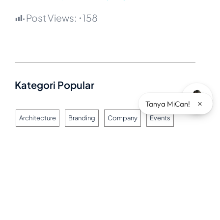
Post Views:
158
Kategori Popular
×
Tanya MiCan!
Architecture
Branding
Company
Events
Industry
News
Other
Product
Testimoni
Tips
Tips & Tricks
Uncategorized