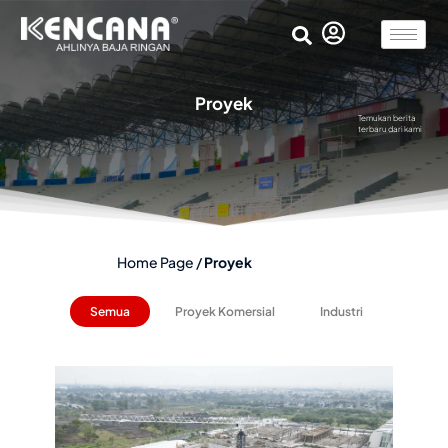
Proyek
Temukan berita
terbaru dari kami
Home Page
/
Proyek
Semua
Proyek Komersial
Industri
Institus