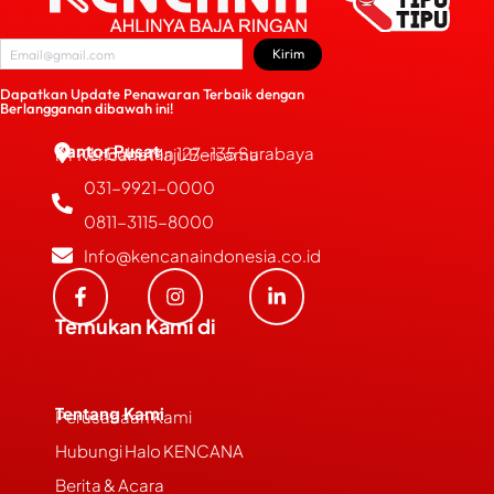
Kirim
Dapatkan Update Penawaran Terbaik dengan
Berlangganan dibawah ini!
Kantor Pusat
JL. Bubutan 127-135 Surabaya
PT Kencana Maju Bersama
031-9921-0000
0811-3115-8000
Info@kencanaindonesia.co.id
Temukan Kami di
Tentang Kami
Perusahaan Kami
Hubungi Halo KENCANA
Berita & Acara