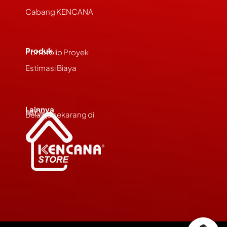
Cabang KENCANA
Produk
Portofolio Proyek
Estimasi Biaya
Lainnya
FAQs
Belanja sekarang di