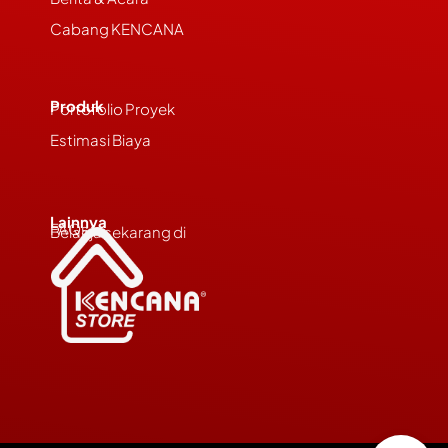
Cabang KENCANA
Produk
Portofolio Proyek
Estimasi Biaya
Lainnya
FAQs
Belanja sekarang di