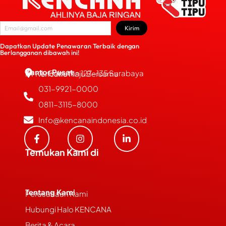
Kirim
Dapatkan Update Penawaran Terbaik dengan
Berlangganan dibawah ini!
Kantor Pusat
JL. Bubutan 127-135 Surabaya
PT Kencana Maju Bersama
031-9921-0000
0811-3115-8000
Info@kencanaindonesia.co.id
Temukan Kami di
Tentang Kami
Perusahaan Kami
Hubungi Halo KENCANA
Berita & Acara