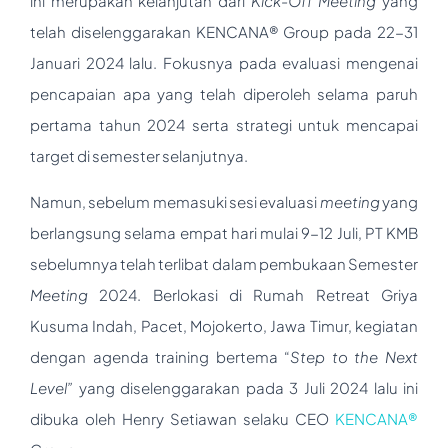
ini merupakan kelanjutan dari
Kick-Off Meeting
yang
telah diselenggarakan KENCANA® Group pada 22-31
Januari 2024 lalu. Fokusnya pada evaluasi mengenai
pencapaian apa yang telah diperoleh selama paruh
pertama tahun 2024 serta strategi untuk mencapai
target di semester selanjutnya.
Namun, sebelum memasuki sesi evaluasi
meeting
yang
berlangsung selama empat hari mulai 9-12 Juli, PT KMB
sebelumnya telah terlibat dalam pembukaan Semester
Meeting
2024. Berlokasi di Rumah Retreat Griya
Kusuma Indah, Pacet, Mojokerto, Jawa Timur, kegiatan
dengan agenda training bertema “
Step to the Next
Level”
yang diselenggarakan pada 3 Juli 2024 lalu ini
dibuka oleh Henry Setiawan selaku CEO
KENCANA®