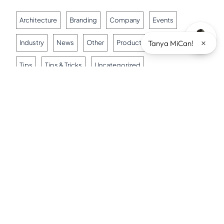
Architecture
Branding
Company
Events
×
Tanya MiCan!
Industry
News
Other
Product
Testimoni
Tips
Tips & Tricks
Uncategorized
Artikel Terkait