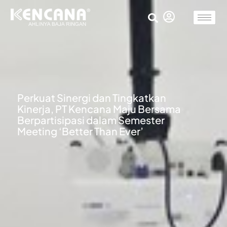
Perkuat Sinergi dan Tingkatkan
Kinerja, PT Kencana Maju Bersama
Berpartisipasi dalam Semester
Meeting ‘Better Than Ever’