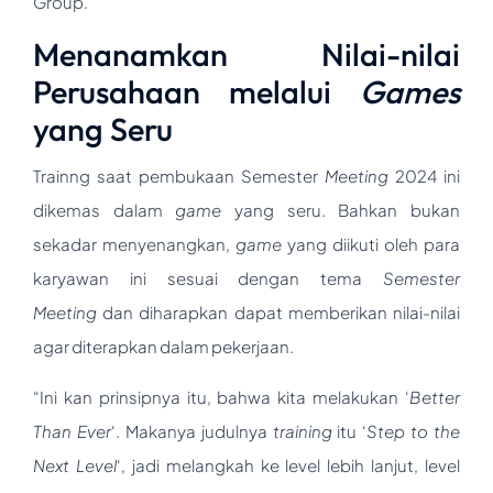
Group.
Menanamkan Nilai-nilai
Perusahaan melalui
Games
yang Seru
Trainng saat pembukaan Semester
Meeting
2024 ini
dikemas dalam
game
yang seru. Bahkan bukan
sekadar menyenangkan,
game
yang diikuti oleh para
karyawan ini sesuai dengan tema
Semester
Meeting
dan diharapkan dapat memberikan nilai-nilai
agar diterapkan dalam pekerjaan.
“Ini kan prinsipnya itu, bahwa kita melakukan ‘
B
etter
T
han
E
ver
‘. Makanya judulnya
training
itu ‘
S
tep to the
N
ext
L
evel
‘, jadi melangkah ke level lebih lanjut, level