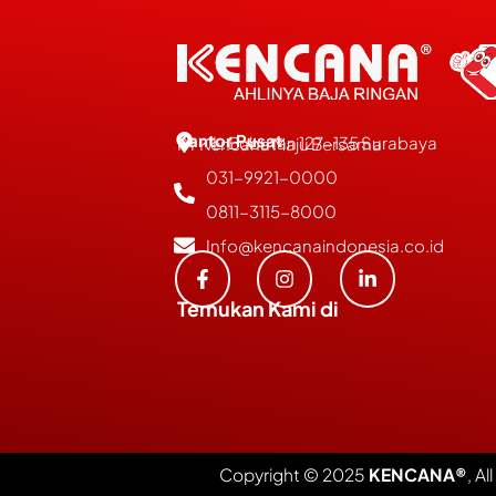
Kantor Pusat
JL. Bubutan 127-135 Surabaya
PT Kencana Maju Bersama
031-9921-0000
0811-3115-8000
Info@kencanaindonesia.co.id
Temukan Kami di
Copyright © 2025
KENCANA®
, Al