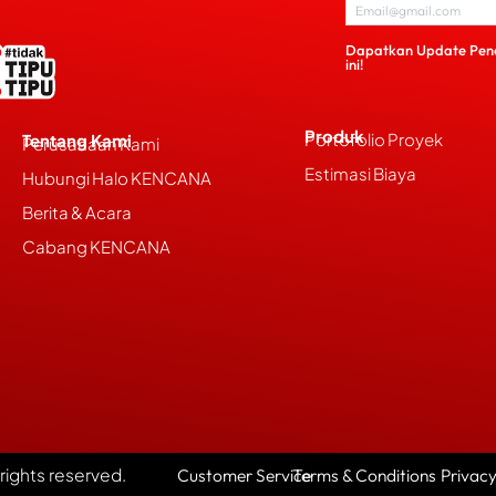
Dapatkan Update Pen
ini!
Produk
Portofolio Proyek
Tentang Kami
Perusahaan Kami
Estimasi Biaya
Hubungi Halo KENCANA
Berita & Acara
Cabang KENCANA
l rights reserved.
Customer Service
Terms & Conditions
Privacy