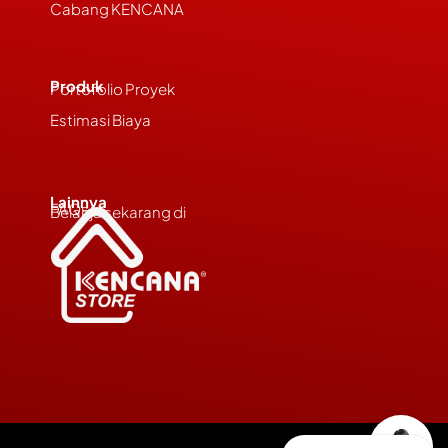
Cabang KENCANA
Produk
Portofolio Proyek
Estimasi Biaya
Lainnya
FAQs
Belanja sekarang di