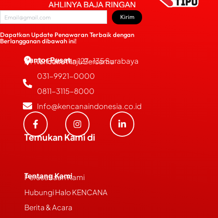
Kirim
Dapatkan Update Penawaran Terbaik dengan
Berlangganan dibawah ini!
Kantor Pusat
JL. Bubutan 127-135 Surabaya
PT Kencana Maju Bersama
031-9921-0000
0811-3115-8000
Info@kencanaindonesia.co.id
Temukan Kami di
Tentang Kami
Perusahaan Kami
Hubungi Halo KENCANA
Berita & Acara