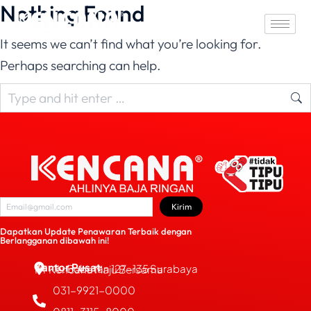
Nothing Found
It seems we can’t find what you’re looking for.
Perhaps searching can help.
Kirim
Dapatkan Update Penawaran Terbaik dengan
Berlangganan dibawah ini!
Kantor Pusat
JL. Bubutan 127-135 Surabaya
PT Kencana Maju Bersama
031-9921-0000