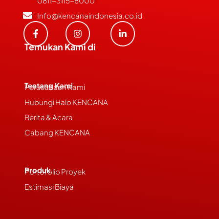
0811-3115-8000
Info@kencanaindonesia.co.id
Temukan Kami di
Tentang Kami
Perusahaan Kami
Hubungi Halo KENCANA
Berita & Acara
Cabang KENCANA
Produk
Portofolio Proyek
Estimasi Biaya