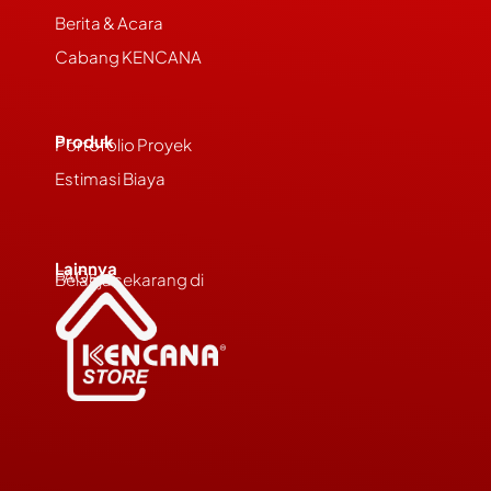
Berita & Acara
Cabang KENCANA
Produk
Portofolio Proyek
Estimasi Biaya
Lainnya
FAQs
Belanja sekarang di