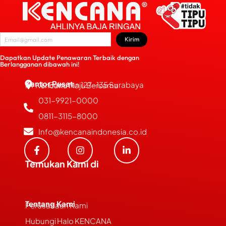
Kirim
Dapatkan Update Penawaran Terbaik dengan
Berlangganan dibawah ini!
Kantor Pusat
JL. Bubutan 127-135 Surabaya
PT Kencana Maju Bersama
031-9921-0000
0811-3115-8000
Info@kencanaindonesia.co.id
Temukan Kami di
Tentang Kami
Perusahaan Kami
Hubungi Halo KENCANA