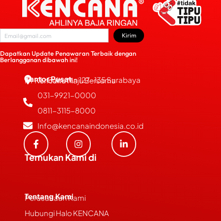
Kirim
Dapatkan Update Penawaran Terbaik dengan
Berlangganan dibawah ini!
Kantor Pusat
JL. Bubutan 127-135 Surabaya
PT Kencana Maju Bersama
031-9921-0000
0811-3115-8000
Info@kencanaindonesia.co.id
Temukan Kami di
Tentang Kami
Perusahaan Kami
Hubungi Halo KENCANA