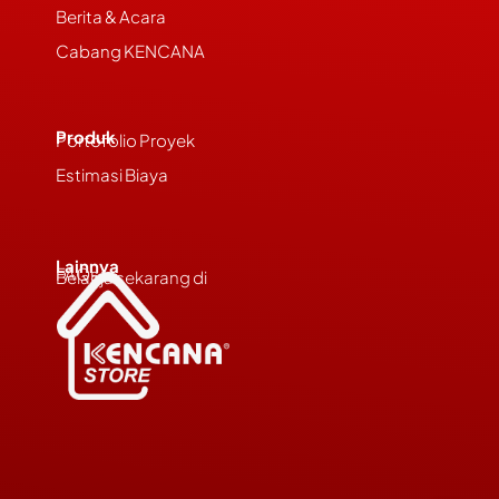
Berita & Acara
Cabang KENCANA
Produk
Portofolio Proyek
Estimasi Biaya
Lainnya
FAQs
Belanja sekarang di