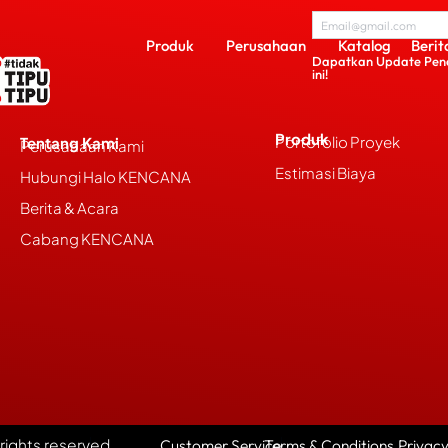
Produk
Perusahaan
Katalog
Berit
Dapatkan Update Pen
ini!
Produk
Portofolio Proyek
Tentang Kami
Perusahaan Kami
Estimasi Biaya
Hubungi Halo KENCANA
Berita & Acara
Cabang KENCANA
l rights reserved.
Customer Service
Terms & Conditions
Privacy