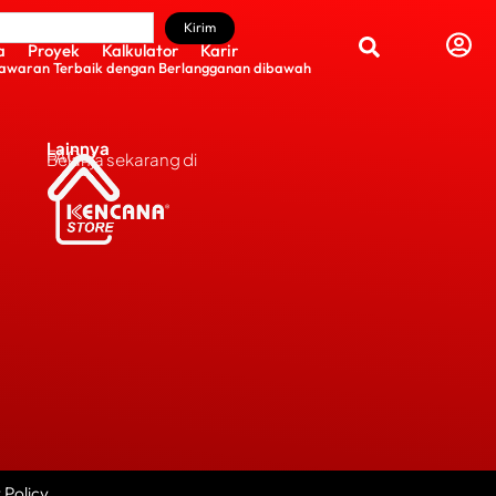
Kirim
a
Proyek
Kalkulator
Karir
awaran Terbaik dengan Berlangganan dibawah
Lainnya
FAQs
Belanja sekarang di
 Policy