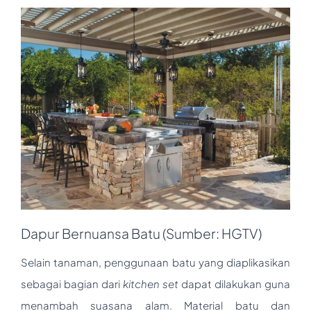
Dapur Bernuansa Batu (Sumber: HGTV)
Selain tanaman, penggunaan batu yang diaplikasikan
sebagai bagian dari
kitchen set
dapat dilakukan guna
menambah suasana alam. Material batu dan