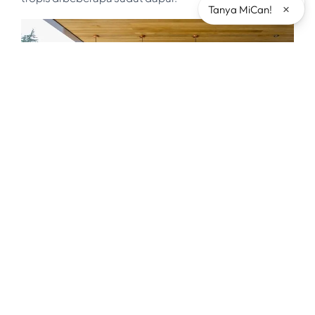
×
Tanya MiCan!
Dapur Nuansa Tropis (Sumber: Alfa Forni)
Penggunaan material kayu tidak disarankan karena
mudah lembab, tidak tahan api, kadang kurang tahan