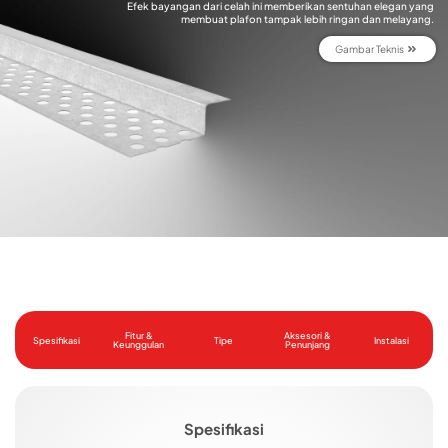
Efek bayangan dari celah ini memberikan sentuhan elegan yang
membuat plafon tampak lebih ringan dan melayang.
Gambar Teknis
Fitur &
Aksesori &
Spesifikasi
Tipe
Instalasi
Keunggulan
Penunjang
Spesifikasi