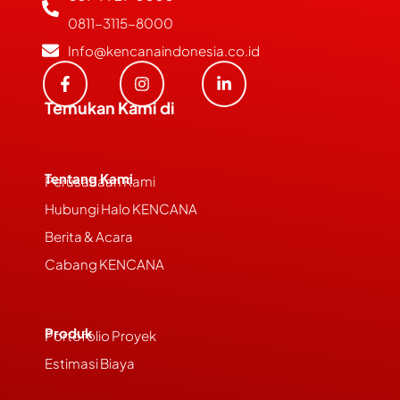
0811-3115-8000
Info@kencanaindonesia.co.id
Temukan Kami di
Tentang Kami
Perusahaan Kami
Hubungi Halo KENCANA
Berita & Acara
Cabang KENCANA
Produk
Portofolio Proyek
Estimasi Biaya