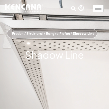
Produk
/
Struktural
/
Rangka Plafon
/
Shadow Line
Shadow Line