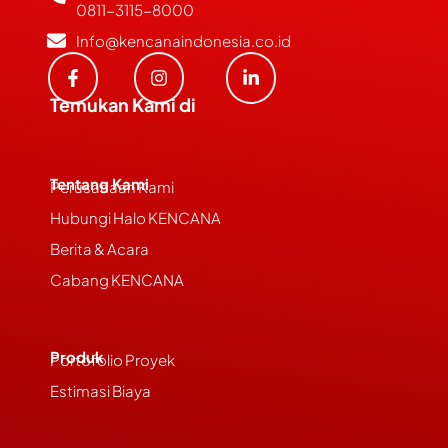
0811-3115-8000
Info@kencanaindonesia.co.id
Temukan Kami di
Tentang Kami
Perusahaan Kami
Hubungi Halo KENCANA
Berita & Acara
Cabang KENCANA
Produk
Portofolio Proyek
Estimasi Biaya