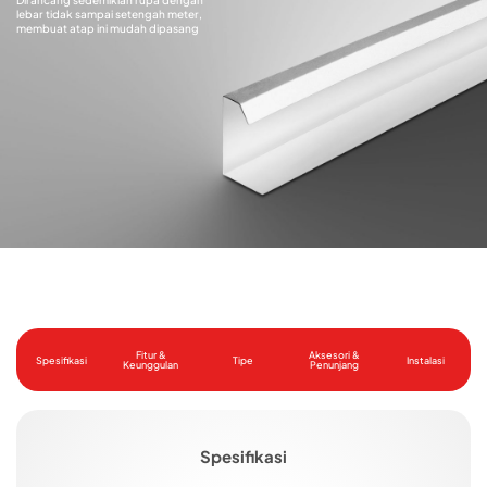
Dirancang sedemikian rupa dengan
lebar tidak sampai setengah meter,
membuat atap ini mudah dipasang
Fitur &
Aksesori &
Spesifikasi
Tipe
Instalasi
Keunggulan
Penunjang
Spesifikasi