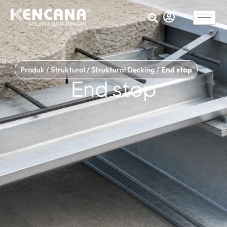
Produk
/
Struktural
/
Struktural Decking
/
End stop
End stop