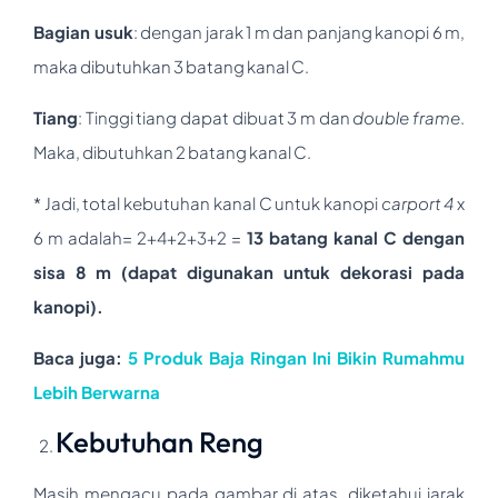
Bagian usuk
: dengan jarak 1 m dan panjang kanopi 6 m,
maka dibutuhkan 3 batang kanal C.
Tiang
: Tinggi tiang dapat dibuat 3 m dan
double frame
.
Maka, dibutuhkan 2 batang kanal C.
* Jadi, total kebutuhan kanal C untuk kanopi
carport
4
x
6 m adalah= 2+4+2+3+2 =
1
3
batang kanal C
dengan
sisa 8 m (dapat digunakan untuk dekorasi pada
kanopi).
Baca juga:
5 Produk Baja Ringan Ini Bikin Rumahmu
Lebih Berwarna
Kebutuhan Reng
Masih mengacu pada gambar di atas, diketahui jarak