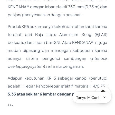
KENCANA® dengan lebar efektif 750 mm (0,75 m) dan
panjang menyesuaikan dengan pesanan.
Produk KR5 bukan hanya kokoh dan tahan karat karena
terbuat dari Baja Lapis Aluminium Seng (BjLAS)
berkualis dan sudah ber-SNI. Atap KENCANA® ini juga
mudah dipasang dan mencegah kebocoran karena
adanya sistem pengunci sambungan (
interlock
overlapping system
) serta alur pengaman.
Adapun kebutuhan KR 5 sebagai kanopi (penutup)
adalah = lebar kanopi/lebar efektif material= 4/0,75=
5,33 atau sekitar 6
lembar dengan panjang
6
m
.
×
Tanya MiCan!
***