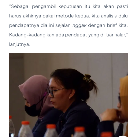
“Sebagai pengambil keputusan itu kita akan pasti
harus akhirnya pakai metode kedua, kita analisis dulu
pendapatnya dia ini sejalan
nggak
dengan brief kita.
Kadang-kadang kan ada pendapat yang di luar nalar,”
lanjutnya.