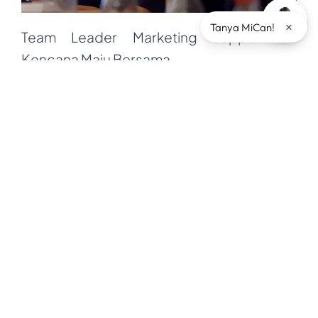
×
Tanya MiCan!
Team Leader Marketing Support PT
Kencana Maju Bersama
“Jadi kayak cara menyampaikan ke tim tersebut untuk
tidak menyinggung itu kadang agak susah. Tapi kalau
misalnya sudah dibarengi dengan data dan analisis
tadi, pastinya ya udah
nggak
bisa berkutik lagi mereka,”
imbuh wanita yang akrab dipanggil Rere itu.
Dengan diadakannya
Leadership Training
ini, manfaat
dapat dirasakan oleh Rere. Terlebih tema kali ini sesuai
dengan pekerjaannya dan tim.
“Trainingnya cukup bagus. Me-
refresh
kembali. Kita di
tim yang memang diharuskan dan dituntut untuk