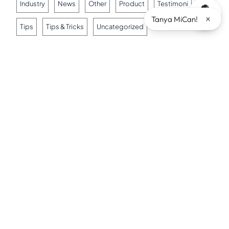
Industry
News
Other
Product
Testimoni
×
Tanya MiCan!
Tips
Tips & Tricks
Uncategorized
Artikel Terkait
KENCANA Sambut Mill Baru PT KKA Di Mojokerto