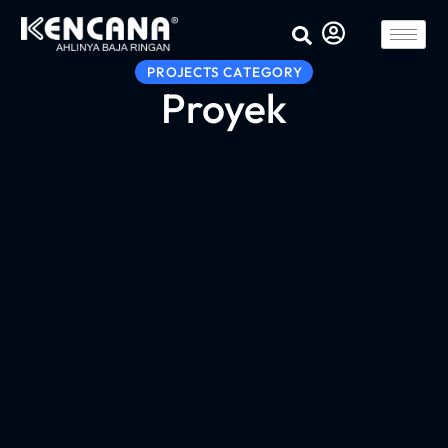
PROJECTS CATEGORY
Proyek