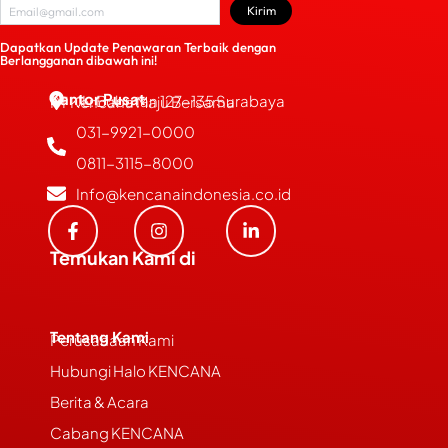
Kirim
Dapatkan Update Penawaran Terbaik dengan
Berlangganan dibawah ini!
Kantor Pusat
JL. Bubutan 127-135 Surabaya
PT Kencana Maju Bersama
031-9921-0000
0811-3115-8000
Info@kencanaindonesia.co.id
Temukan Kami di
Tentang Kami
Perusahaan Kami
Hubungi Halo KENCANA
Berita & Acara
Cabang KENCANA