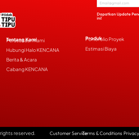
Dapatkan Update Pen
ini!
Produk
Portofolio Proyek
Tentang Kami
Perusahaan Kami
Estimasi Biaya
Hubungi Halo KENCANA
Berita & Acara
Cabang KENCANA
l rights reserved.
Customer Service
Terms & Conditions
Privacy