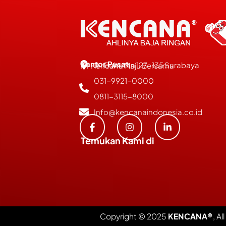
Kantor Pusat
JL. Bubutan 127-135 Surabaya
PT Kencana Maju Bersama
031-9921-0000
0811-3115-8000
Info@kencanaindonesia.co.id
Temukan Kami di
Copyright © 2025
KENCANA®
, Al