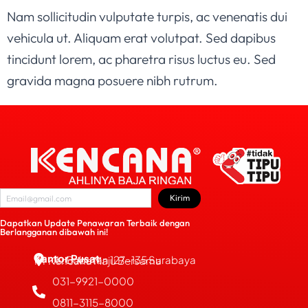
Nam sollicitudin vulputate turpis, ac venenatis dui
vehicula ut. Aliquam erat volutpat. Sed dapibus
tincidunt lorem, ac pharetra risus luctus eu. Sed
gravida magna posuere nibh rutrum.
Kirim
Dapatkan Update Penawaran Terbaik dengan
Berlangganan dibawah ini!
Kantor Pusat
JL. Bubutan 127-135 Surabaya
PT Kencana Maju Bersama
031-9921-0000
0811-3115-8000