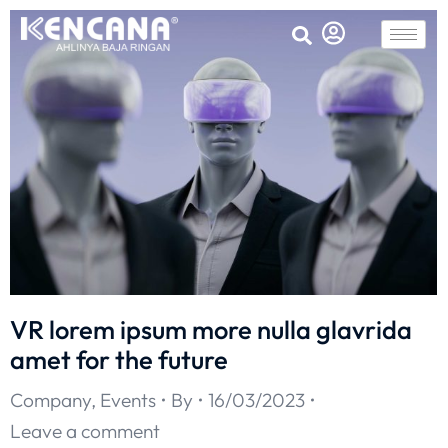
VR lorem ipsum more nulla glavrida
amet for the future
Company
,
Events
By
16/03/2023
Leave a comment