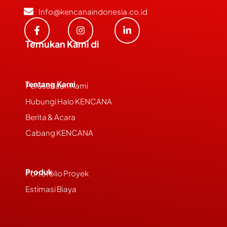
Info@kencanaindonesia.co.id
Temukan Kami di
Tentang Kami
Perusahaan Kami
Hubungi Halo KENCANA
Berita & Acara
Cabang KENCANA
Produk
Portofolio Proyek
Estimasi Biaya