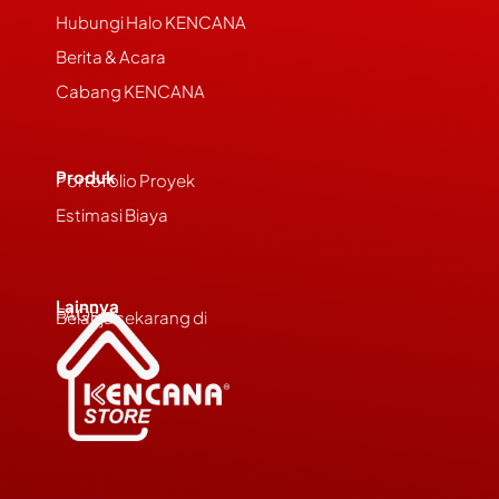
Hubungi Halo KENCANA
Berita & Acara
Cabang KENCANA
Produk
Portofolio Proyek
Estimasi Biaya
Lainnya
FAQs
Belanja sekarang di