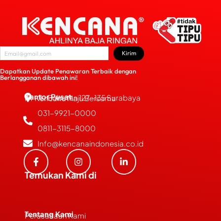
Kirim
Dapatkan Update Penawaran Terbaik dengan
Berlangganan dibawah ini!
Kantor Pusat
JL. Bubutan 127-135 Surabaya
PT Kencana Maju Bersama
031-9921-0000
0811-3115-8000
Info@kencanaindonesia.co.id
Temukan Kami di
Tentang Kami
Perusahaan Kami