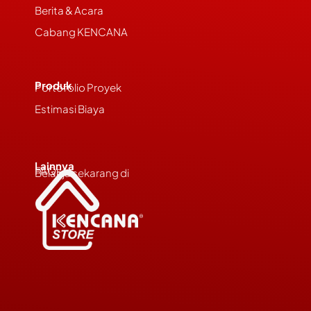
Berita & Acara
Cabang KENCANA
Produk
Portofolio Proyek
Estimasi Biaya
Lainnya
FAQs
Belanja sekarang di