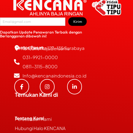
Kirim
Dapatkan Update Penawaran Terbaik dengan
Berlangganan dibawah ini!
Kantor Pusat
JL. Bubutan 127-135 Surabaya
PT Kencana Maju Bersama
031-9921-0000
0811-3115-8000
Info@kencanaindonesia.co.id
Temukan Kami di
Tentang Kami
Perusahaan Kami
Hubungi Halo KENCANA