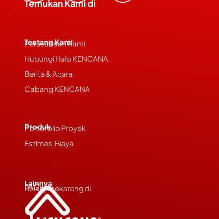
Temukan Kami di
Tentang Kami
Perusahaan Kami
Hubungi Halo KENCANA
Berita & Acara
Cabang KENCANA
Produk
Portofolio Proyek
Estimasi Biaya
Lainnya
FAQs
Belanja sekarang di