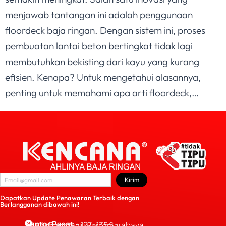
menjawab tantangan ini adalah penggunaan
floordeck baja ringan. Dengan sistem ini, proses
pembuatan lantai beton bertingkat tidak lagi
membutuhkan bekisting dari kayu yang kurang
efisien. Kenapa? Untuk mengetahui alasannya,
penting untuk memahami apa arti floordeck,…
Kirim
Dapatkan Update Penawaran Terbaik dengan
Berlangganan dibawah ini!
Kantor Pusat
JL. Bubutan 127-135 Surabaya
PT Kencana Maju Bersama