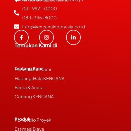
031-9921-0000
0811-3115-8000
Info@kencanaindonesia.co.id
Temukan Kami di
Tentang Kami
Perusahaan Kami
Hubungi Halo KENCANA
Berita & Acara
Cabang KENCANA
Produk
Portofolio Proyek
Estimasi Biaya