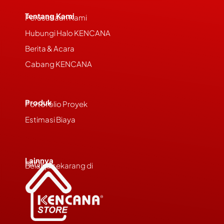
Tentang Kami
Perusahaan Kami
Hubungi Halo KENCANA
Berita & Acara
Cabang KENCANA
Produk
Portofolio Proyek
Estimasi Biaya
Lainnya
FAQs
Belanja sekarang di