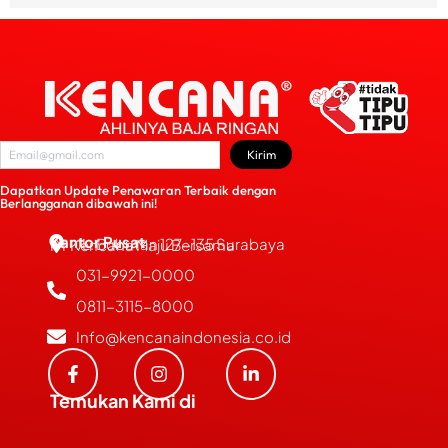
Kirim
Dapatkan Update Penawaran Terbaik dengan
Berlangganan dibawah ini!
Kantor Pusat
JL. Bubutan 127-135 Surabaya
PT Kencana Maju Bersama
031-9921-0000
0811-3115-8000
Info@kencanaindonesia.co.id
Temukan Kami di