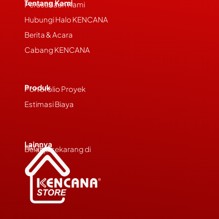
Tentang Kami
Perusahaan Kami
Hubungi Halo KENCANA
Berita & Acara
Cabang KENCANA
Produk
Portofolio Proyek
Estimasi Biaya
Lainnya
FAQs
Belanja sekarang di