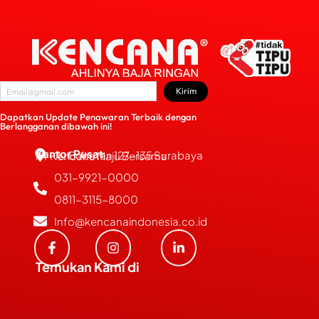
Kirim
Dapatkan Update Penawaran Terbaik dengan
Berlangganan dibawah ini!
Kantor Pusat
JL. Bubutan 127-135 Surabaya
PT Kencana Maju Bersama
031-9921-0000
0811-3115-8000
Info@kencanaindonesia.co.id
Temukan Kami di