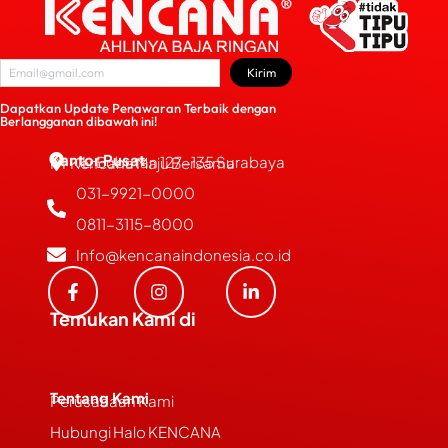
Kirim
Dapatkan Update Penawaran Terbaik dengan
Berlangganan dibawah ini!
Kantor Pusat
JL. Bubutan 127-135 Surabaya
PT Kencana Maju Bersama
031-9921-0000
0811-3115-8000
Info@kencanaindonesia.co.id
Temukan Kami di
Tentang Kami
Perusahaan Kami
Hubungi Halo KENCANA