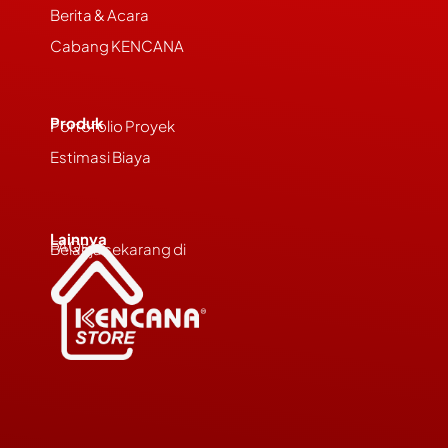
Berita & Acara
Cabang KENCANA
Produk
Portofolio Proyek
Estimasi Biaya
Lainnya
FAQs
Belanja sekarang di