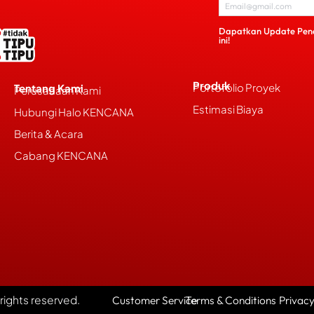
Dapatkan Update Pen
ini!
Produk
Portofolio Proyek
Tentang Kami
Perusahaan Kami
Estimasi Biaya
Hubungi Halo KENCANA
Berita & Acara
Cabang KENCANA
l rights reserved.
Customer Service
Terms & Conditions
Privacy