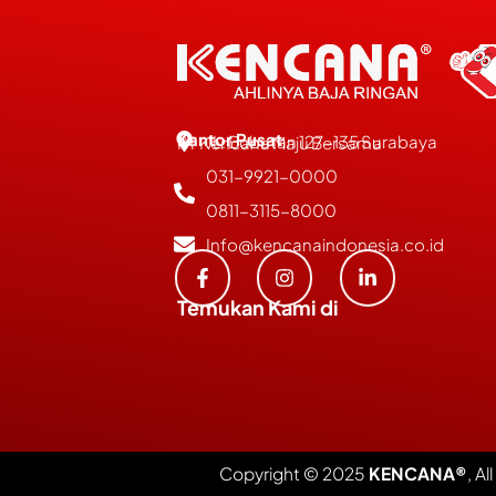
Kantor Pusat
JL. Bubutan 127-135 Surabaya
PT Kencana Maju Bersama
031-9921-0000
0811-3115-8000
Info@kencanaindonesia.co.id
Temukan Kami di
Copyright © 2025
KENCANA®
, Al