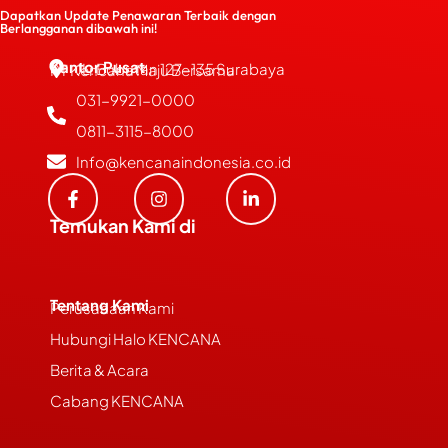
Dapatkan Update Penawaran Terbaik dengan
Berlangganan dibawah ini!
Kantor Pusat
JL. Bubutan 127-135 Surabaya
PT Kencana Maju Bersama
031-9921-0000
0811-3115-8000
Info@kencanaindonesia.co.id
Temukan Kami di
Tentang Kami
Perusahaan Kami
Hubungi Halo KENCANA
Berita & Acara
Cabang KENCANA