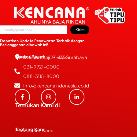
Kirim
Dapatkan Update Penawaran Terbaik dengan
Berlangganan dibawah ini!
Kantor Pusat
JL. Bubutan 127-135 Surabaya
PT Kencana Maju Bersama
031-9921-0000
0811-3115-8000
Info@kencanaindonesia.co.id
Temukan Kami di
Tentang Kami
Perusahaan Kami