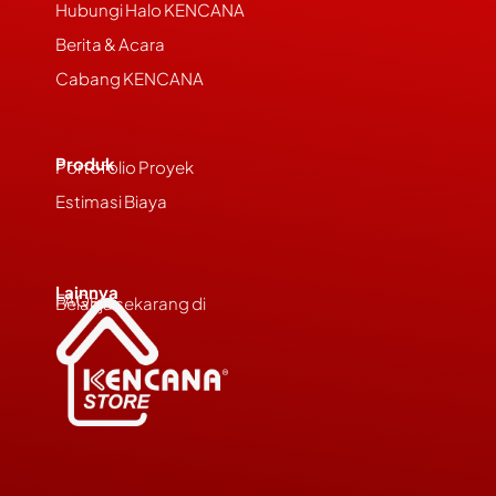
Hubungi Halo KENCANA
Berita & Acara
Cabang KENCANA
Produk
Portofolio Proyek
Estimasi Biaya
Lainnya
FAQs
Belanja sekarang di