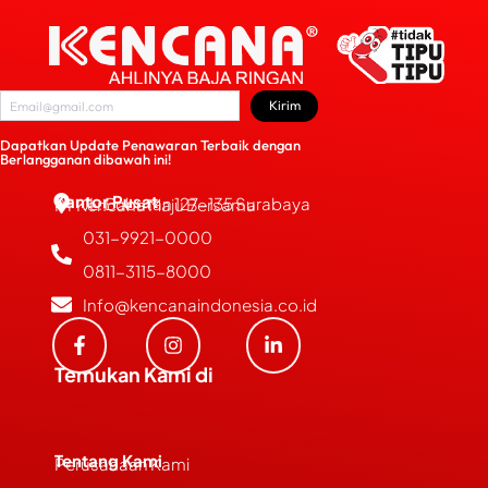
Kirim
Dapatkan Update Penawaran Terbaik dengan
Berlangganan dibawah ini!
Kantor Pusat
JL. Bubutan 127-135 Surabaya
PT Kencana Maju Bersama
031-9921-0000
0811-3115-8000
Info@kencanaindonesia.co.id
Temukan Kami di
Tentang Kami
Perusahaan Kami