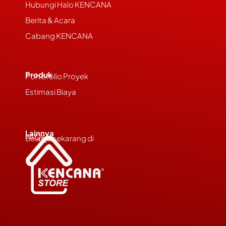
Hubungi Halo KENCANA
Berita & Acara
Cabang KENCANA
Produk
Portofolio Proyek
Estimasi Biaya
Lainnya
FAQs
Belanja sekarang di