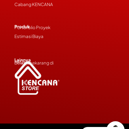
Cabang KENCANA
Produk
Portofolio Proyek
Estimasi Biaya
Lainnya
FAQs
Belanja sekarang di