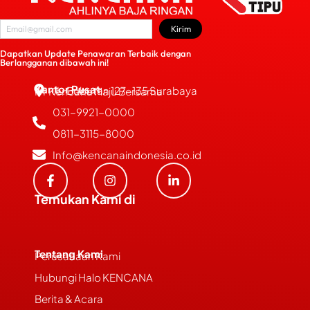
Kirim
Dapatkan Update Penawaran Terbaik dengan
Berlangganan dibawah ini!
Kantor Pusat
JL. Bubutan 127-135 Surabaya
PT Kencana Maju Bersama
031-9921-0000
0811-3115-8000
Info@kencanaindonesia.co.id
Temukan Kami di
Tentang Kami
Perusahaan Kami
Hubungi Halo KENCANA
Berita & Acara