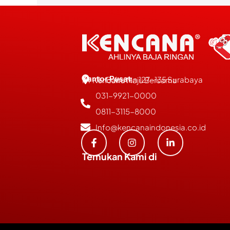
Kantor Pusat
JL. Bubutan 127-135 Surabaya
PT Kencana Maju Bersama
031-9921-0000
0811-3115-8000
Info@kencanaindonesia.co.id
Temukan Kami di