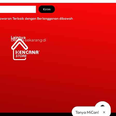
Kirim
awaran Terbaik dengan Berlangganan dibawah
Lainnya
FAQs
Belanja sekarang di
×
Tanya MiCan!