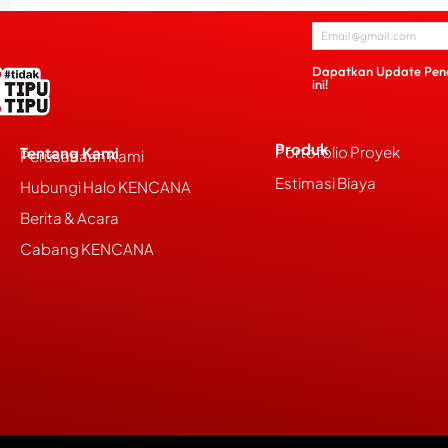
Dapatkan Update Pen
ini!
Produk
Portofolio Proyek
Tentang Kami
Perusahaan Kami
Estimasi Biaya
Hubungi Halo KENCANA
Berita & Acara
Cabang KENCANA