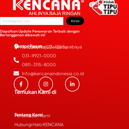
Kirim
Dapatkan Update Penawaran Terbaik dengan
Berlangganan dibawah ini!
Kantor Pusat
JL. Bubutan 127-135 Surabaya
PT Kencana Maju Bersama
031-9921-0000
0811-3115-8000
Info@kencanaindonesia.co.id
Temukan Kami di
Tentang Kami
Perusahaan Kami
Hubungi Halo KENCANA