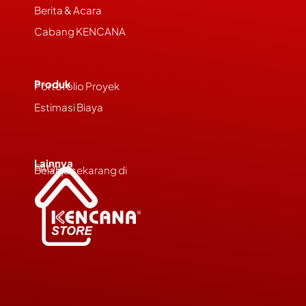
Berita & Acara
Cabang KENCANA
Produk
Portofolio Proyek
Estimasi Biaya
Lainnya
FAQs
Belanja sekarang di