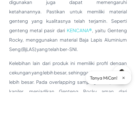
digunakan juga dapat memengaruhi
ketahanannya. Pastikan untuk memiliki material
genteng yang kualitasnya telah terjamin. Seperti
genteng metal pasir dari
KENCANA®
, yaitu Genteng
Rocky, menggunakan material Baja Lapis Aluminium
Seng (BjLAS) yang telah ber-SNI.
Kelebihan lain dari produk ini memiliki profil dengan
cekungan yang lebih besar, sehingga daya tampung air
×
Tanya MiCan!
lebih besar. Pada
overlapping
samping terdapat alur
kapiler, menjadikan Genteng Rocky aman dari
kebocoran.***
Post Views:
176