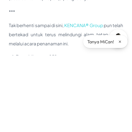
***
Tak berhenti sampai di sini,
KENCANA® Group
pun telah
bertekad untuk terus melindungi alam tetap lestari
×
Tanya MiCan!
melalui acara penanaman ini.
Post Views:
121
Kategori Popular
Architecture
Branding
Company
Events
Industry
News
Other
Product
Testimoni