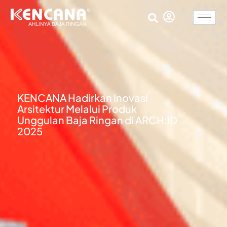
KENCANA Hadirkan Inovasi
Arsitektur Melalui Produk
Unggulan Baja Ringan di ARCH:ID
2025