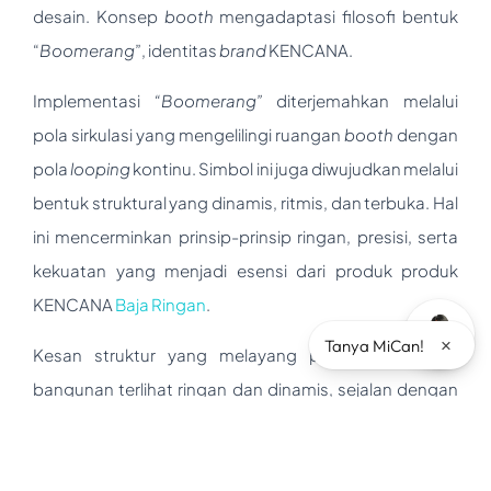
desain. Konsep
booth
mengadaptasi filosofi bentuk
“
Boomerang
”, identitas
brand
KENCANA.
Implementasi
“Boomerang”
diterjemahkan melalui
pola sirkulasi yang mengelilingi ruangan
booth
dengan
pola
looping
kontinu. Simbol ini juga diwujudkan melalui
bentuk struktural yang dinamis, ritmis, dan terbuka. Hal
ini mencerminkan prinsip-prinsip ringan, presisi, serta
kekuatan yang menjadi esensi dari produk produk
KENCANA
Baja Ringan
.
×
Tanya MiCan!
Kesan struktur yang melayang pada keseluruhan
bangunan terlihat ringan dan dinamis, sejalan dengan
karakter baja ringan yang digunakan.
Setiap elemen, mulai dari dinding, atap, plafon, hingga