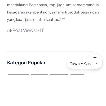
mendukung Persebaya, tapi juga untuk membangun
kesadaran akan pentingnya memilih produk baja ringan
yang kuat, jujur, dan berkualitas.***
Post Views:
111
Kategori Popular
×
Tanya MiCan!
Architecture
Branding
Company
Events
Industry
News
Other
Product
Testimoni
Tips
Tips & Tricks
Uncategorized