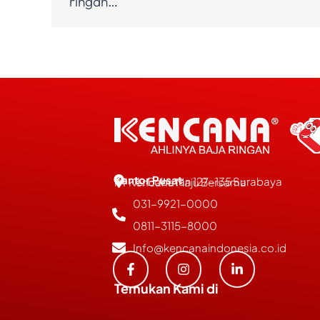
ringan…
Kantor Pusat
JL. Bubutan 127-135 Surabaya
PT Kencana Maju Bersama
031-9921-0000
0811-3115-8000
Info@kencanaindonesia.co.id
Temukan Kami di