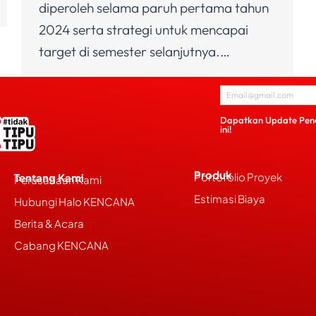
diperoleh selama paruh pertama tahun
2024 serta strategi untuk mencapai
target di semester selanjutnya.…
Dapatkan Update Pen
ini!
Produk
Portofolio Proyek
Tentang Kami
Perusahaan Kami
Estimasi Biaya
Hubungi Halo KENCANA
Berita & Acara
Cabang KENCANA