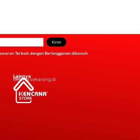
Kirim
awaran Terbaik dengan Berlangganan dibawah
Lainnya
FAQs
Belanja sekarang di