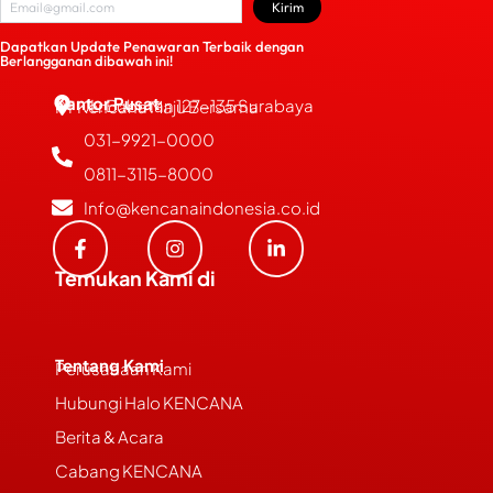
Kirim
Dapatkan Update Penawaran Terbaik dengan
Berlangganan dibawah ini!
Kantor Pusat
JL. Bubutan 127-135 Surabaya
PT Kencana Maju Bersama
031-9921-0000
0811-3115-8000
Info@kencanaindonesia.co.id
Temukan Kami di
Tentang Kami
Perusahaan Kami
Hubungi Halo KENCANA
Berita & Acara
Cabang KENCANA