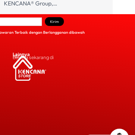
KENCANA® Group,…
Kirim
awaran Terbaik dengan Berlangganan dibawah
Lainnya
FAQs
Belanja sekarang di