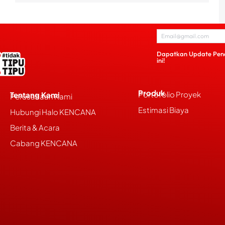
Dapatkan Update Pen
ini!
Produk
Portofolio Proyek
Tentang Kami
Perusahaan Kami
Estimasi Biaya
Hubungi Halo KENCANA
Berita & Acara
Cabang KENCANA