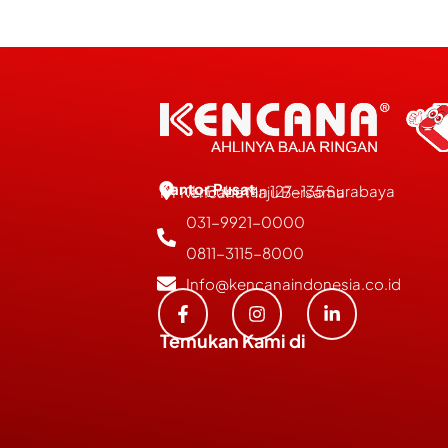
Kantor Pusat
JL. Bubutan 127-135 Surabaya
PT Kencana Maju Bersama
031-9921-0000
0811-3115-8000
Info@kencanaindonesia.co.id
Temukan Kami di