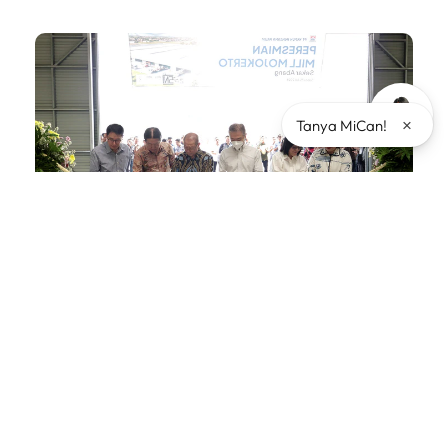
Artikel Terkait
×
Tanya MiCan!
KENCANA Sambut Mill Baru PT KKA Di Mojokerto
Sebagai Dukungan Produksi Yang Makin Kuat