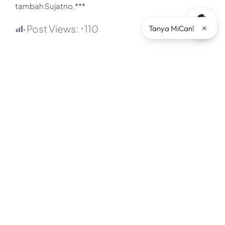
tambah Sujatno.***
Post Views:
110
×
Tanya MiCan!
Kategori Popular
Architecture
Branding
Company
Events
Industry
News
Other
Product
Testimoni
Tips
Tips & Tricks
Uncategorized