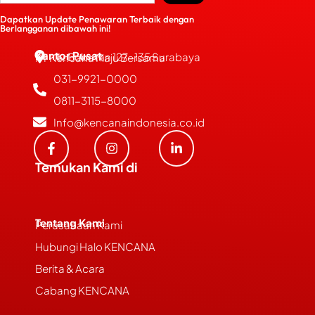
Dapatkan Update Penawaran Terbaik dengan
Berlangganan dibawah ini!
Kantor Pusat
JL. Bubutan 127-135 Surabaya
PT Kencana Maju Bersama
031-9921-0000
0811-3115-8000
Info@kencanaindonesia.co.id
Temukan Kami di
Tentang Kami
Perusahaan Kami
Hubungi Halo KENCANA
Berita & Acara
Cabang KENCANA